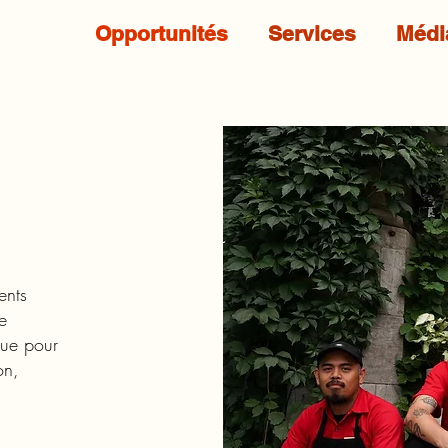
Opportunités
Services
Médi
ents
e
nue pour
on,