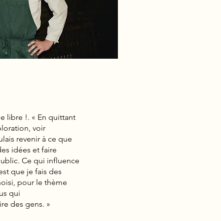
 libre !. « En quittant
loration, voir
ulais revenir à ce que
es idées et faire
ublic. Ce qui influence
st que je fais des
choisi, pour le thème
us qui
re des gens. »