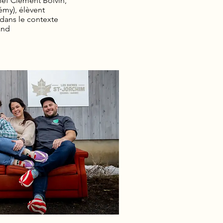
chef Clément Boivin,
émy), élèvent
 dans le contexte
and